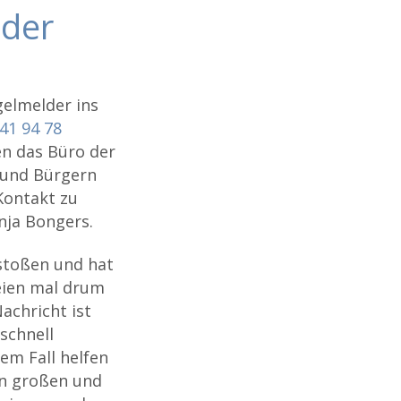
lder
gelmelder ins
41 94 78
en das Büro der
n und Bürgern
Kontakt zu
onja Bongers.
estoßen und hat
eien mal drum
achricht ist
schnell
em Fall helfen
en großen und