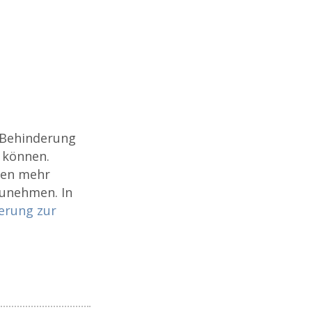
t Behinderung
 können.
len mehr
zunehmen. In
erung zur