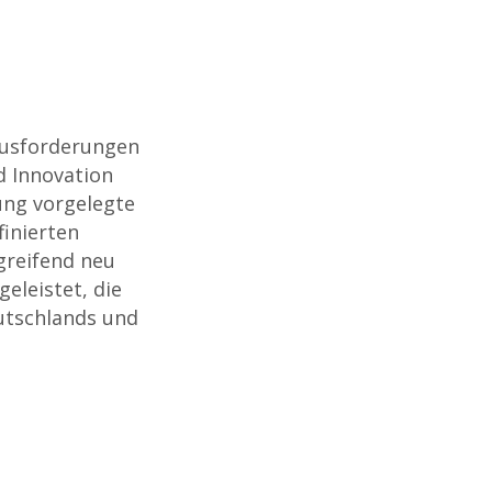
rausforderungen
d Innovation
ung vorgelegte
finierten
greifend neu
eleistet, die
utschlands und