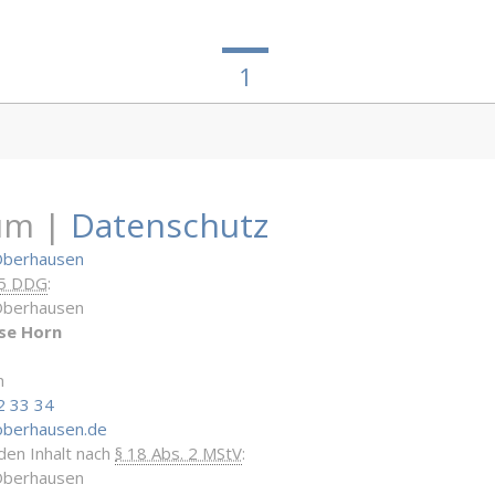
1
um |
Datenschutz
Oberhausen
 5 DDG
:
Oberhausen
se Horn
n
2 33 34
oberhausen.de
 den Inhalt nach
§ 18 Abs. 2 MStV
:
Oberhausen