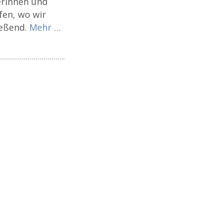
erinnen und
fen, wo wir
ießend.
Mehr …