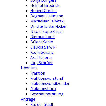
Sonja Bongers
Helmut Brodrick
Hubert Cordes
Dagmar Heitmann
Maximilian Janetzki
Dr. Ute Jordan-Ecker
Nicole Kopp-Czech
Dietmar Look
Bülent Sahin
Claudia Salwik
Kevin Schanz
Axel Scherer
Jörg Schröer
Über uns
Fraktion
Fraktionsvorstand
Fraktionsvorsitzender
Fraktionsbüro
Geschäftsordnung
Anträge
Rat der Stadt