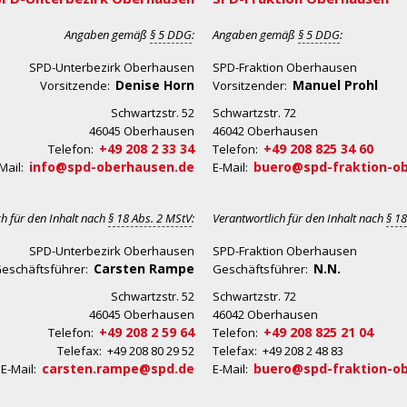
Angaben gemäß
§ 5 DDG
:
Angaben gemäß
§ 5 DDG
:
SPD-Unterbezirk Oberhausen
SPD-Fraktion Oberhausen
Denise Horn
Manuel Prohl
Vorsitzende:
Vorsitzender:
Schwartzstr. 52
Schwartzstr. 72
46045 Oberhausen
46042 Oberhausen
+49 208 2 33 34
+49 208 825 34 60
Telefon:
Telefon:
info@spd-oberhausen.de
buero@spd-fraktion-o
Mail:
E-Mail:
ch für den Inhalt nach
§ 18 Abs. 2 MStV
:
Verantwortlich für den Inhalt nach
§ 18
SPD-Unterbezirk Oberhausen
SPD-Fraktion Oberhausen
Carsten Rampe
N.N.
eschäftsführer:
Geschäftsführer:
Schwartzstr. 52
Schwartzstr. 72
46045 Oberhausen
46042 Oberhausen
+49 208 2 59 64
+49 208 825 21 04
Telefon:
Telefon:
Telefax: +49 208 80 29 52
Telefax: +49 208 2 48 83
carsten.rampe@spd.de
buero@spd-fraktion-o
E-Mail:
E-Mail: