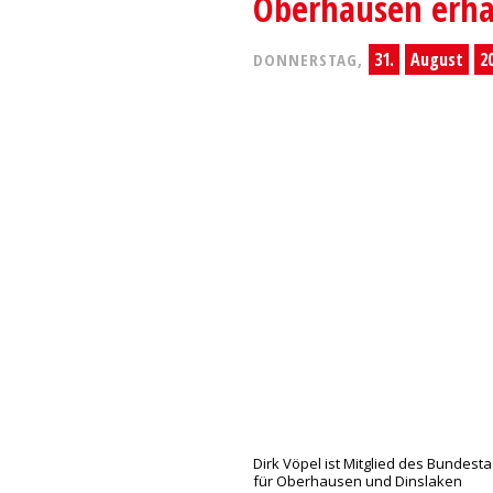
Oberhausen erhä
31.
August
2
DONNERSTAG,
Dirk Vöpel ist Mitglied des Bundest
für Oberhausen und Dinslaken