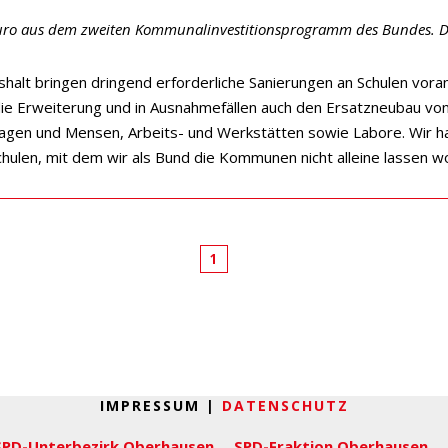
uro aus dem zweiten Kommunalinvestitionsprogramm des Bundes. Da
alt bringen dringend erforderliche Sanierungen an Schulen voran.
 die Erweiterung und in Ausnahmefällen auch den Ersatzneubau v
lagen und Mensen, Arbeits- und Werkstätten sowie Labore. Wir h
hulen, mit dem wir als Bund die Kommunen nicht alleine lassen wo
1
IMPRESSUM |
DATENSCHUTZ
SPD-Unterbezirk Oberhausen
SPD-Fraktion Oberhausen