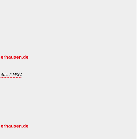
berhausen.de
 Abs. 2 MStV
:
berhausen.de