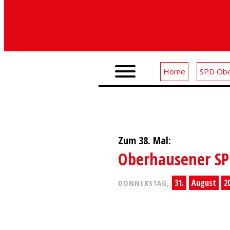
Home
SPD Obe
Zum 38. Mal:
Oberhausener SPD
31.
August
2
DONNERSTAG,