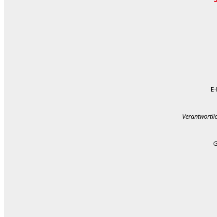
E-
Verantwortli
G