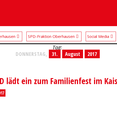
rhausen
SPD-Fraktion Oberhausen
Social Media
Tag:
DONNERSTAG,
31.
August
2017
 lädt ein zum Familienfest im Kai
017