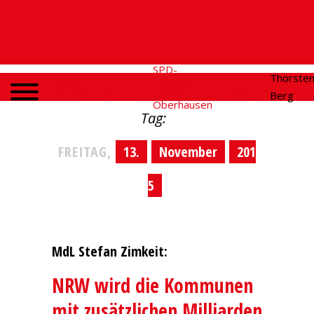
SPD-
SPD
Social
Thorste
Home
Fraktion
Oberhausen
Media
Berg
Oberhausen
Tag:
FREITAG,
13.
November
201
5
MdL Stefan Zimkeit:
NRW wird die Kommunen
mit zusätzlichen Milliarden