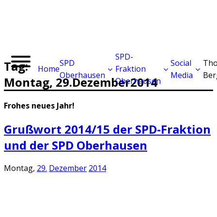
SPD-
SPD
Social
Tho
Tag:
Home
Fraktion
Oberhausen
Media
Ber
Montag,
29.
Dezember
2014
Oberhausen
Frohes neues Jahr!
Grußwort 2014/15 der SPD-Fraktion
und der SPD Oberhausen
Montag,
29.
Dezember
2014