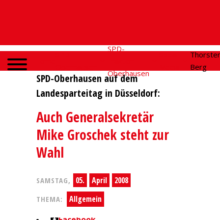
SPD-
SPD
Social
Thorste
Home
Fraktion
Oberhausen
Media
Berg
Oberhausen
SPD-Oberhausen auf dem
Landesparteitag in Düsseldorf:
Auch Generalsekretär
Mike Groschek steht zur
Wahl
05.
April
2008
SAMSTAG,
Allgemein
THEMA:
Facebook