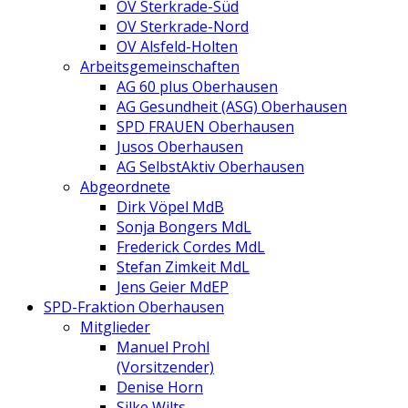
OV Sterkrade-Süd
OV Sterkrade-Nord
OV Alsfeld-Holten
Arbeitsgemeinschaften
AG 60 plus Oberhausen
AG Gesundheit (ASG) Oberhausen
SPD FRAUEN Oberhausen
Jusos Oberhausen
AG SelbstAktiv Oberhausen
Abgeordnete
Dirk Vöpel MdB
Sonja Bongers MdL
Frederick Cordes MdL
Stefan Zimkeit MdL
Jens Geier MdEP
SPD-Fraktion Oberhausen
Mitglieder
Manuel Prohl
(Vorsitzender)
Denise Horn
Silke Wilts