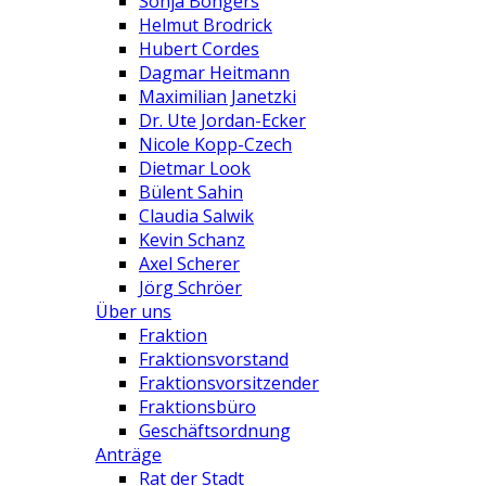
Sonja Bongers
Helmut Brodrick
Hubert Cordes
Dagmar Heitmann
Maximilian Janetzki
Dr. Ute Jordan-Ecker
Nicole Kopp-Czech
Dietmar Look
Bülent Sahin
Claudia Salwik
Kevin Schanz
Axel Scherer
Jörg Schröer
Über uns
Fraktion
Fraktionsvorstand
Fraktionsvorsitzender
Fraktionsbüro
Geschäftsordnung
Anträge
Rat der Stadt