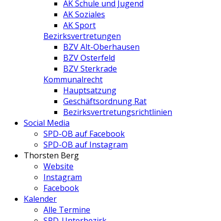
AK Schule und Jugend
AK Soziales
AK Sport
Bezirksvertretungen
BZV Alt-Oberhausen
BZV Osterfeld
BZV Sterkrade
Kommunalrecht
Hauptsatzung
Geschäftsordnung Rat
Bezirksvertretungs­richtlinien
Social Media
SPD-OB auf Facebook
SPD-OB auf Instagram
Thorsten Berg
Website
Instagram
Facebook
Kalender
Alle Termine
SPD-Unterbezirk