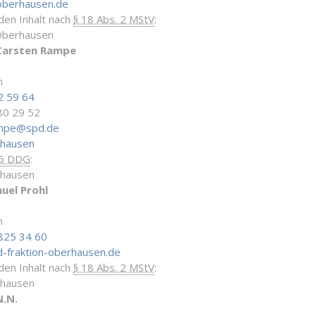
oberhausen.de
 den Inhalt nach
§ 18 Abs. 2 MStV
:
Oberhausen
Carsten Rampe
n
2 59 64
80 29 52
ampe@spd.de
rhausen
 5 DDG
:
rhausen
uel Prohl
n
825 34 60
-fraktion-oberhausen.de
 den Inhalt nach
§ 18 Abs. 2 MStV
:
rhausen
N.N.