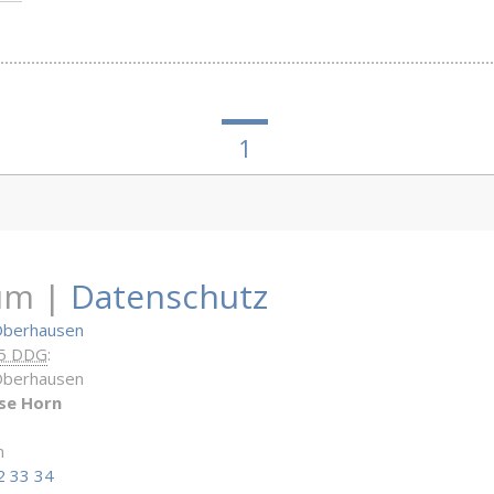
1
um |
Datenschutz
Oberhausen
 5 DDG
:
Oberhausen
se Horn
n
2 33 34