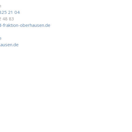
n
825 21 04
2 48 83
-fraktion-oberhausen.de
e
hausen.de