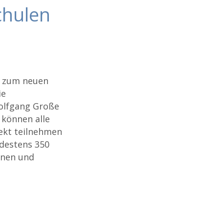
chulen
s zum neuen
ie
olfgang Große
 können alle
ekt teilnehmen
destens 350
nnen und