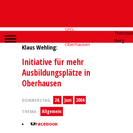
SPD-
SPD
Social
Thorste
Home
Fraktion
Oberhausen
Media
Berg
Oberhausen
Klaus Wehling:
Initiative für mehr
Ausbildungsplätze in
Oberhausen
24.
Juni
2004
DONNERSTAG,
Allgemein
THEMA:
Facebook