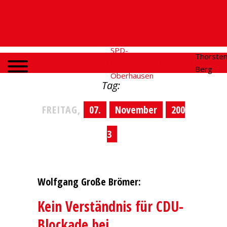
SPD-
SPD
Social
Thorste
Home
Fraktion
Oberhausen
Media
Berg
Oberhausen
Tag:
FREITAG,
07.
November
200
3
Wolfgang Große Brömer:
Kein Verständnis für CDU-
Blockade bei