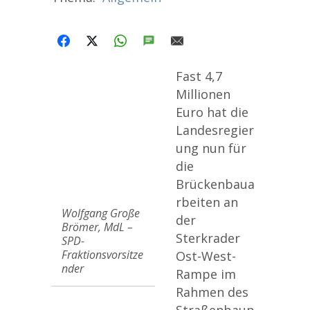
FACEBOOK
X
WHATSAPP
SMS
E-MAIL
Fast 4,7
Millionen
Euro hat die
Landesregier
ung nun für
die
Brückenbaua
rbeiten an
Wolfgang Große
der
Brömer, MdL –
Sterkrader
SPD-
Fraktionsvorsitze
Ost-West-
nder
Rampe im
Rahmen des