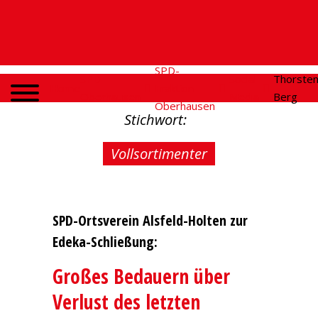
SPD-
SPD
Social
Thorste
Home
Fraktion
Oberhausen
Media
Berg
Oberhausen
Stichwort:
Vollsortimenter
SPD-Ortsverein Alsfeld-Holten zur
Edeka-Schließung:
Großes Bedauern über
Verlust des letzten