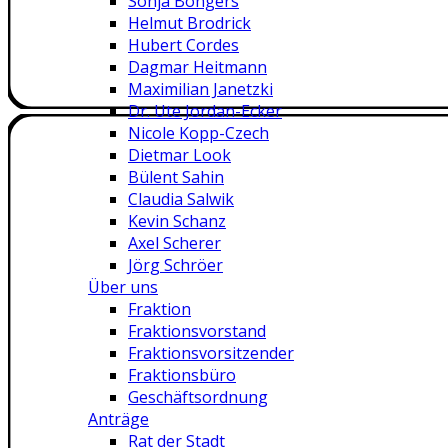
Sonja Bongers
Helmut Brodrick
Hubert Cordes
Dagmar Heitmann
Maximilian Janetzki
Dr. Ute Jordan-Ecker
Nicole Kopp-Czech
Dietmar Look
Bülent Sahin
Claudia Salwik
Kevin Schanz
Axel Scherer
Jörg Schröer
Über uns
Fraktion
Fraktionsvorstand
Fraktionsvorsitzender
Fraktionsbüro
Geschäftsordnung
Anträge
Rat der Stadt