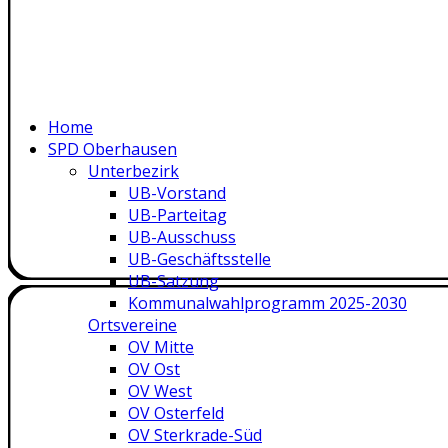
Home
SPD Oberhausen
Unterbezirk
UB-Vorstand
UB-Parteitag
UB-Ausschuss
UB-Geschäftsstelle
UB-Satzung
Kommunalwahlprogramm 2025-2030
Ortsvereine
OV Mitte
OV Ost
OV West
OV Osterfeld
OV Sterkrade-Süd