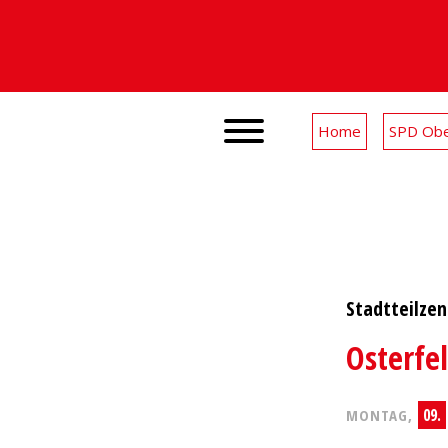
Home
SPD Obe
Stadtteilze
Osterfe
09.
MONTAG,