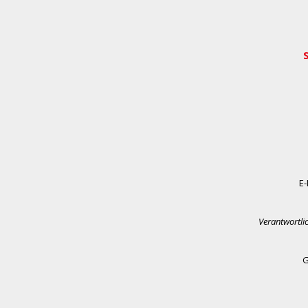
E-
Verantwortli
G