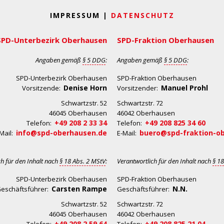
IMPRESSUM |
DATENSCHUTZ
SPD-Unterbezirk Oberhausen
SPD-Fraktion Oberhausen
Angaben gemäß
§ 5 DDG
:
Angaben gemäß
§ 5 DDG
:
SPD-Unterbezirk Oberhausen
SPD-Fraktion Oberhausen
Denise Horn
Manuel Prohl
Vorsitzende:
Vorsitzender:
Schwartzstr. 52
Schwartzstr. 72
46045 Oberhausen
46042 Oberhausen
+49 208 2 33 34
+49 208 825 34 60
Telefon:
Telefon:
info@spd-oberhausen.de
buero@spd-fraktion-o
Mail:
E-Mail:
ch für den Inhalt nach
§ 18 Abs. 2 MStV
:
Verantwortlich für den Inhalt nach
§ 18
SPD-Unterbezirk Oberhausen
SPD-Fraktion Oberhausen
Carsten Rampe
N.N.
eschäftsführer:
Geschäftsführer:
Schwartzstr. 52
Schwartzstr. 72
46045 Oberhausen
46042 Oberhausen
+49 208 2 59 64
+49 208 825 21 04