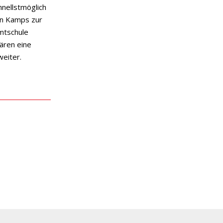
hnellstmöglich
en Kamps zur
mtschule
ären eine
weiter.