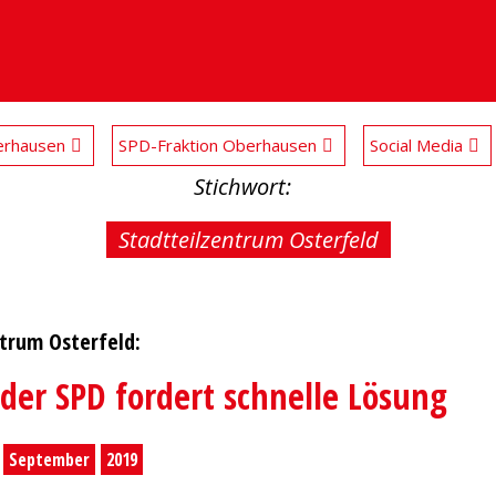
rhausen
SPD-Fraktion Oberhausen
Social Media
Stichwort:
Stadtteilzentrum Osterfeld
ntrum Osterfeld:
lder SPD fordert schnelle Lösung
September
2019