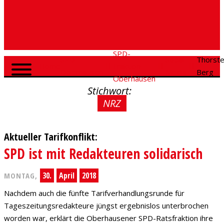
SPD-
SPD
Social
Thorst
Home
Fraktion
Oberhausen
Media
Berg
Oberhausen
Stichwort:
NRZ
Aktueller Tarifkonflikt:
SPD ist mit Redakteuren solidarisch
30.
April
2018
MONTAG,
Nachdem auch die fünfte Tarifverhandlungsrunde für
Tageszeitungsredakteure jüngst ergebnislos unterbrochen
worden war, erklärt die Oberhausener SPD-Ratsfraktion ihre