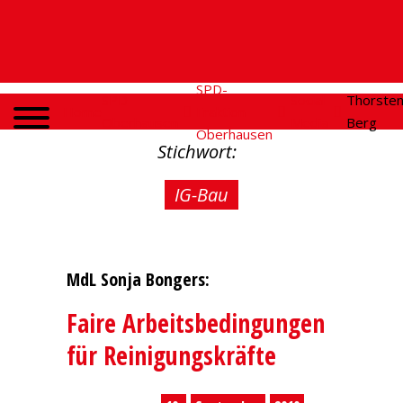
SPD-
SPD
Social
Thorste
Home
Fraktion
Oberhausen
Media
Berg
Oberhausen
Stichwort:
IG-Bau
MdL Sonja Bongers:
Faire Arbeitsbedingungen
für Reinigungskräfte