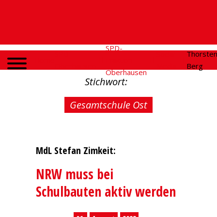
SPD-
SPD
Social
Thorste
Home
Fraktion
Oberhausen
Media
Berg
Oberhausen
Stichwort:
Gesamtschule Ost
MdL Stefan Zimkeit:
NRW muss bei
Schulbauten aktiv werden