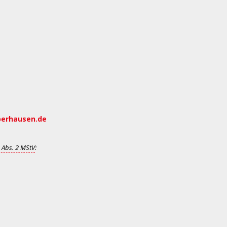
berhausen.de
 Abs. 2 MStV
: