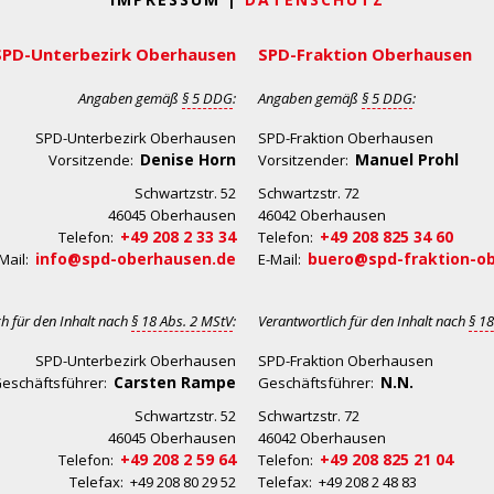
SPD-Unterbezirk Oberhausen
SPD-Fraktion Oberhausen
Angaben gemäß
§ 5 DDG
:
Angaben gemäß
§ 5 DDG
:
SPD-Unterbezirk Oberhausen
SPD-Fraktion Oberhausen
Denise Horn
Manuel Prohl
Vorsitzende:
Vorsitzender:
Schwartzstr. 52
Schwartzstr. 72
46045 Oberhausen
46042 Oberhausen
+49 208 2 33 34
+49 208 825 34 60
Telefon:
Telefon:
info@spd-oberhausen.de
buero@spd-fraktion-o
Mail:
E-Mail:
ch für den Inhalt nach
§ 18 Abs. 2 MStV
:
Verantwortlich für den Inhalt nach
§ 18
SPD-Unterbezirk Oberhausen
SPD-Fraktion Oberhausen
Carsten Rampe
N.N.
eschäftsführer:
Geschäftsführer:
Schwartzstr. 52
Schwartzstr. 72
46045 Oberhausen
46042 Oberhausen
+49 208 2 59 64
+49 208 825 21 04
Telefon:
Telefon:
Telefax: +49 208 80 29 52
Telefax: +49 208 2 48 83