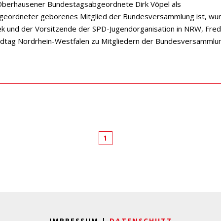
berhausener Bundestagsabgeordnete Dirk Vöpel als
eordneter geborenes Mitglied der Bundesversammlung ist, wur
ek und der Vorsitzende der SPD-Jugendorganisation in NRW, Fred
dtag Nordrhein-Westfalen zu Mitgliedern der Bundesversammlun
1
IMPRESSUM |
DATENSCHUTZ