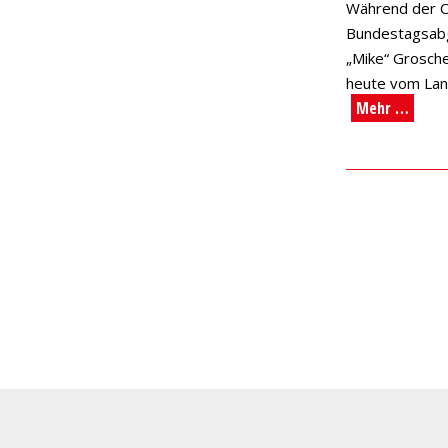
Während der O
Bundestagsabg
„Mike“ Grosch
heute vom Lan
Mehr …