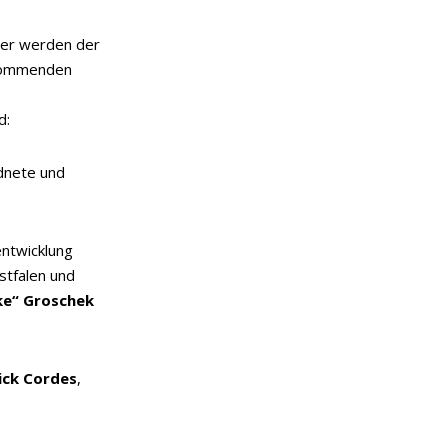
der werden der
kommenden
d:
dnete und
entwicklung
stfalen und
ke“ Groschek
ick Cordes
,