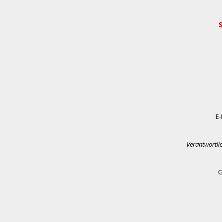
E-
Verantwortli
G