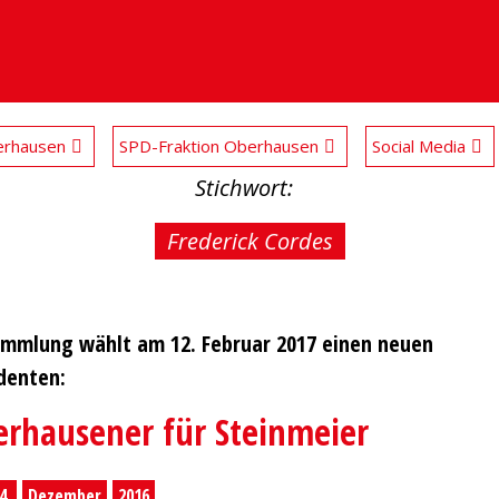
rhausen
SPD-Fraktion Oberhausen
Social Media
Stichwort:
Frederick Cordes
mmlung wählt am 12. Februar 2017 einen neuen
denten:
erhausener für Steinmeier
4.
Dezember
2016