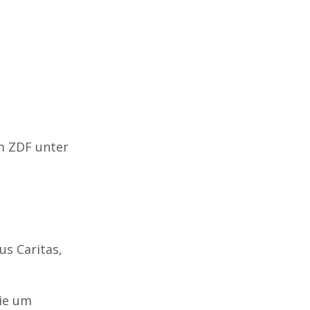
m ZDF unter
s Caritas,
die um