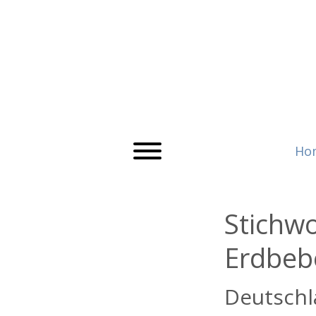
Ho
Stichw
Erdbeb
Deutschla