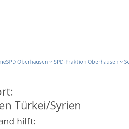
me
SPD Oberhausen
SPD-Fraktion Oberhausen
S
ort:
en Türkei/Syrien
nd hilft: