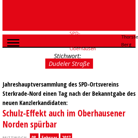
SPD-
SPD
Social
Thorst
Home
Fraktion
Oberhausen
Media
Berg
Oberhausen
Stichwort:
Dudeler Straße
Jahreshauptversammlung des SPD-Ortsvereins
Sterkrade-Nord einen Tag nach der Bekanntgabe des
neuen Kanzlerkandidaten:
Schulz-Effekt auch im Oberhausener
Norden spürbar
08.
Februar
2017
MITTWOCH,