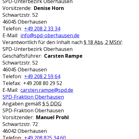
SPD-Unterbezirk Oberhausen
Vorsitzende:
Denise Horn
Schwartzstr. 52
46045 Oberhausen
Telefon:
+49 208 2 33 34
E-Mail:
info@spd-oberhausen.de
Verantwortlich für den Inhalt nach
§ 18 Abs. 2 MStV
:
SPD-Unterbezirk Oberhausen
Geschäftsführer:
Carsten Rampe
Schwartzstr. 52
46045 Oberhausen
Telefon:
+49 208 2 59 64
Telefax: +49 208 80 29 52
E-Mail:
carsten.rampe@spd.de
SPD-Fraktion Oberhausen
Angaben gemäß
§ 5 DDG
:
SPD-Fraktion Oberhausen
Vorsitzender:
Manuel Prohl
Schwartzstr. 72
46042 Oberhausen
Telefon:
+49 208 825 34 60