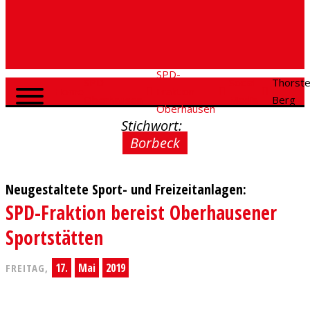
SPD-
SPD
Social
Thorst
Home
Fraktion
Oberhausen
Media
Berg
Oberhausen
Stichwort:
Borbeck
Neugestaltete Sport- und Freizeitanlagen:
SPD-Fraktion bereist Oberhausener
Sportstätten
17.
Mai
2019
FREITAG,