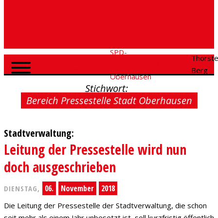
SPD-
SPD
Social
Thorst
Home
Fraktion
Oberhausen
Media
Berg
Oberhausen
Stichwort:
Bereich Pressestelle Stadt Oberhausen
Stadtverwaltung:
Leitung der Pressestelle wird nun
doch ausgeschrieben
06.
November
2018
DIENSTAG,
Die Leitung der Pressestelle der Stadtverwaltung, die schon
seit mehr als einem Jahr unbesetzt ist, soll kurzfristig öffentlich