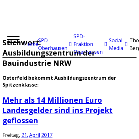
SPD-
SPD
Social
Tho
Stichwort:
Home
Fraktion
Oberhausen
Media
Ber
Ausbildungszentrum der
Oberhausen
Bauindustrie NRW
Osterfeld bekommt Ausbildungszentrum der
Spitzenklasse:
Mehr als 14 Millionen Euro
Landesgelder sind ins Projekt
geflossen
Freitag,
21.
April
2017