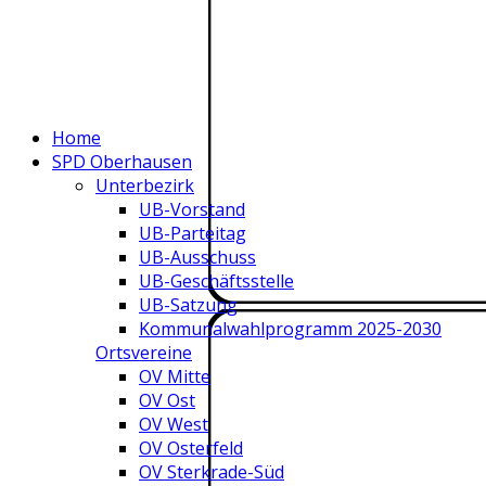
Home
SPD Oberhausen
Unterbezirk
UB-Vorstand
UB-Parteitag
UB-Ausschuss
UB-Geschäftsstelle
UB-Satzung
Kommunalwahlprogramm 2025-2030
Ortsvereine
OV Mitte
OV Ost
OV West
OV Osterfeld
OV Sterkrade-Süd