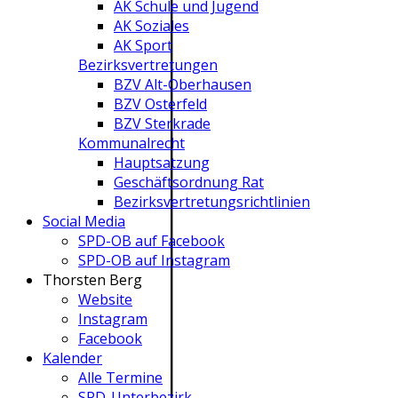
AK Schule und Jugend
AK Soziales
AK Sport
Bezirksvertretungen
BZV Alt-Oberhausen
BZV Osterfeld
BZV Sterkrade
Kommunalrecht
Hauptsatzung
Geschäftsordnung Rat
Bezirksvertretungs­richtlinien
Social Media
SPD-OB auf Facebook
SPD-OB auf Instagram
Thorsten Berg
Website
Instagram
Facebook
Kalender
Alle Termine
SPD-Unterbezirk