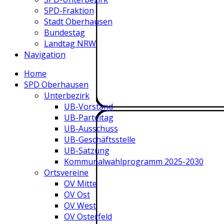
SPD-Fraktion
Stadt Oberhausen
Bundestag
Landtag NRW
Navigation
Home
SPD Oberhausen
Unterbezirk
UB-Vorstand
UB-Parteitag
UB-Ausschuss
UB-Geschäftsstelle
UB-Satzung
Kommunalwahlprogramm 2025-2030
Ortsvereine
OV Mitte
OV Ost
OV West
OV Osterfeld