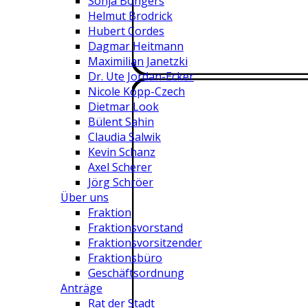
Sonja Bongers
Helmut Brodrick
Hubert Cordes
Dagmar Heitmann
Maximilian Janetzki
Dr. Ute Jordan-Ecker
Nicole Kopp-Czech
Dietmar Look
Bülent Sahin
Claudia Salwik
Kevin Schanz
Axel Scherer
Jörg Schröer
Über uns
Fraktion
Fraktionsvorstand
Fraktionsvorsitzender
Fraktionsbüro
Geschäftsordnung
Anträge
Rat der Stadt