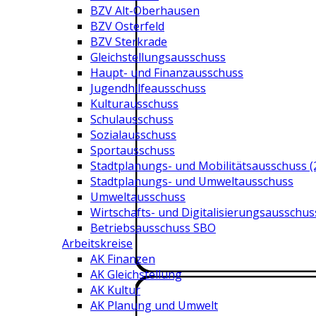
BZV Alt-Oberhausen
BZV Osterfeld
BZV Sterkrade
Gleichstellungsausschuss
Haupt- und Finanzausschuss
Jugendhilfeausschuss
Kulturausschuss
Schulausschuss
Sozialausschuss
Sportausschuss
Stadtplanungs- und Mobilitätsausschuss (
Stadtplanungs- und Umweltausschuss
Umweltausschuss
Wirtschafts- und Digitalisierungsausschus
Betriebsausschuss SBO
Arbeitskreise
AK Finanzen
AK Gleichstellung
AK Kultur
AK Planung und Umwelt