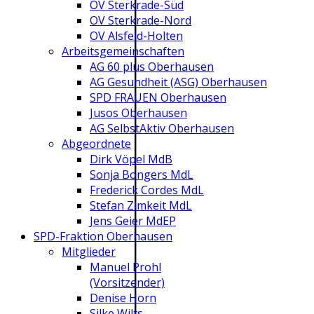
OV Sterkrade-Süd
OV Sterkrade-Nord
OV Alsfeld-Holten
Arbeitsgemeinschaften
AG 60 plus Oberhausen
AG Gesundheit (ASG) Oberhausen
SPD FRAUEN Oberhausen
Jusos Oberhausen
AG SelbstAktiv Oberhausen
Abgeordnete
Dirk Vöpel MdB
Sonja Bongers MdL
Frederick Cordes MdL
Stefan Zimkeit MdL
Jens Geier MdEP
SPD-Fraktion Oberhausen
Mitglieder
Manuel Prohl
(Vorsitzender)
Denise Horn
Silke Wilts