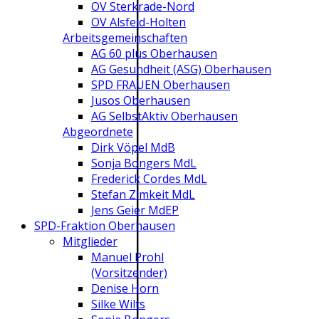
OV Sterkrade-Nord
OV Alsfeld-Holten
Arbeitsgemeinschaften
AG 60 plus Oberhausen
AG Gesundheit (ASG) Oberhausen
SPD FRAUEN Oberhausen
Jusos Oberhausen
AG SelbstAktiv Oberhausen
Abgeordnete
Dirk Vöpel MdB
Sonja Bongers MdL
Frederick Cordes MdL
Stefan Zimkeit MdL
Jens Geier MdEP
SPD-Fraktion Oberhausen
Mitglieder
Manuel Prohl
(Vorsitzender)
Denise Horn
Silke Wilts