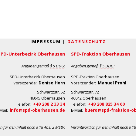
IMPRESSUM |
DATENSCHUTZ
SPD-Unterbezirk Oberhausen
SPD-Fraktion Oberhausen
Angaben gemäß
§ 5 DDG
:
Angaben gemäß
§ 5 DDG
:
SPD-Unterbezirk Oberhausen
SPD-Fraktion Oberhausen
Denise Horn
Manuel Prohl
Vorsitzende:
Vorsitzender:
Schwartzstr. 52
Schwartzstr. 72
46045 Oberhausen
46042 Oberhausen
+49 208 2 33 34
+49 208 825 34 60
Telefon:
Telefon:
info@spd-oberhausen.de
buero@spd-fraktion-o
Mail:
E-Mail:
ch für den Inhalt nach
§ 18 Abs. 2 MStV
:
Verantwortlich für den Inhalt nach
§ 18