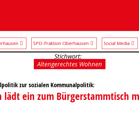
rhausen
SPD-Fraktion Oberhausen
Social Media
Stichwort:
Altengerechtes Wohnen
politik zur sozialen Kommunalpolitik:
n lädt ein zum Bürgerstammtisch mi