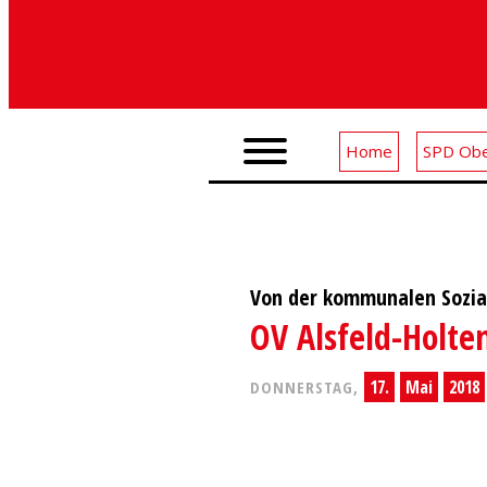
Home
SPD Obe
Von der kommunalen Sozial
OV Alsfeld-Holte
17.
Mai
2018
DONNERSTAG,