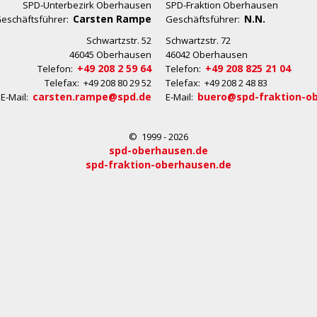
SPD-Unterbezirk Oberhausen
SPD-Fraktion Oberhausen
Carsten Rampe
N.N.
eschäftsführer:
Geschäftsführer:
Schwartzstr. 52
Schwartzstr. 72
46045 Oberhausen
46042 Oberhausen
+49 208 2 59 64
+49 208 825 21 04
Telefon:
Telefon:
Telefax: +49 208 80 29 52
Telefax: +49 208 2 48 83
carsten.rampe@spd.de
buero@spd-fraktion-o
E-Mail:
E-Mail:
© 1999 - 2026
spd-oberhausen.de
spd-fraktion-oberhausen.de