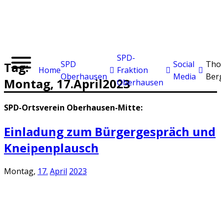
SPD-
SPD
Social
Tho
Tag:
Home
Fraktion
Oberhausen
Media
Ber
Montag,
17.
April
2023
Oberhausen
SPD-Ortsverein Oberhausen-Mitte:
Einladung zum Bürgergespräch und
Kneipenplausch
Montag,
17.
April
2023