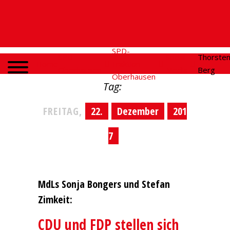
SPD-
SPD
Social
Thorste
Home
Fraktion
Oberhausen
Media
Berg
Oberhausen
Tag:
FREITAG,
22.
Dezember
201
7
MdLs Sonja Bongers und Stefan
Zimkeit:
CDU und FDP stellen sich