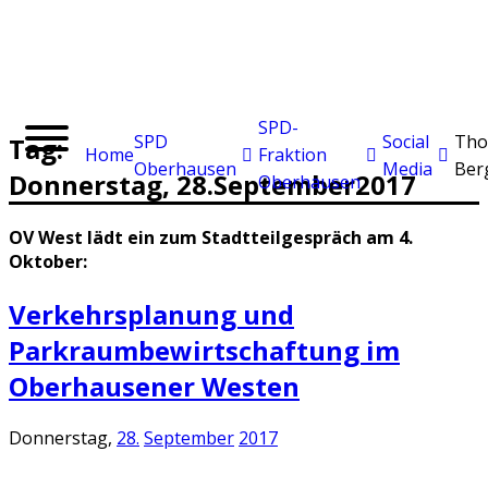
SPD-
SPD
Social
Tho
Tag:
Home
Fraktion
Oberhausen
Media
Ber
Donnerstag,
28.
September
2017
Oberhausen
OV West lädt ein zum Stadtteilgespräch am 4.
Oktober:
Verkehrsplanung und
Parkraumbewirtschaftung im
Oberhausener Westen
Donnerstag,
28.
September
2017