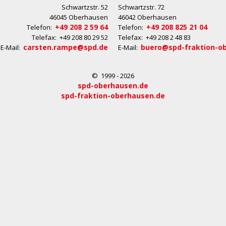
Schwartzstr. 52
Schwartzstr. 72
46045 Oberhausen
46042 Oberhausen
+49 208 2 59 64
+49 208 825 21 04
Telefon:
Telefon:
Telefax: +49 208 80 29 52
Telefax: +49 208 2 48 83
carsten.rampe@spd.de
buero@spd-fraktion-o
E-Mail:
E-Mail:
© 1999 - 2026
spd-oberhausen.de
spd-fraktion-oberhausen.de