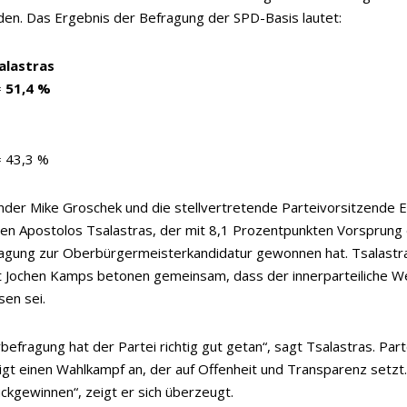
en. Das Ergebnis der Befragung der SPD-Basis lautet:
alastras
=
51,4 %
 43,3 %
nder Mike Groschek und die stellvertretende Parteivorsitzende El
ren Apostolos Tsalastras, der mit 8,1 Prozentpunkten Vorsprung
ragung zur Oberbürgermeisterkandidatur gewonnen hat. Tsalastr
 Jochen Kamps betonen gemeinsam, dass der innerparteiliche 
sen sei.
rbefragung hat der Partei richtig gut getan“, sagt Tsalastras. Part
gt einen Wahlkampf an, der auf Offenheit und Transparenz setzt
ckgewinnen“, zeigt er sich überzeugt.