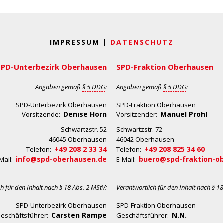
IMPRESSUM |
DATENSCHUTZ
SPD-Unterbezirk Oberhausen
SPD-Fraktion Oberhausen
Angaben gemäß
§ 5 DDG
:
Angaben gemäß
§ 5 DDG
:
SPD-Unterbezirk Oberhausen
SPD-Fraktion Oberhausen
Denise Horn
Manuel Prohl
Vorsitzende:
Vorsitzender:
Schwartzstr. 52
Schwartzstr. 72
46045 Oberhausen
46042 Oberhausen
+49 208 2 33 34
+49 208 825 34 60
Telefon:
Telefon:
info@spd-oberhausen.de
buero@spd-fraktion-o
Mail:
E-Mail:
ch für den Inhalt nach
§ 18 Abs. 2 MStV
:
Verantwortlich für den Inhalt nach
§ 18
SPD-Unterbezirk Oberhausen
SPD-Fraktion Oberhausen
Carsten Rampe
N.N.
eschäftsführer:
Geschäftsführer: