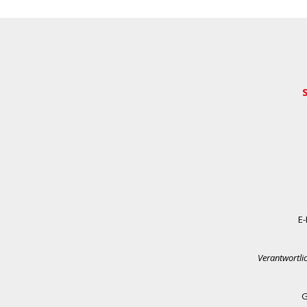
E-
Verantwortli
G