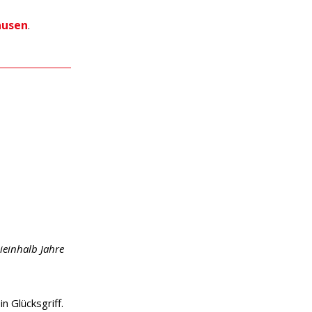
ausen
.
ieinhalb Jahre
n Glücksgriff.