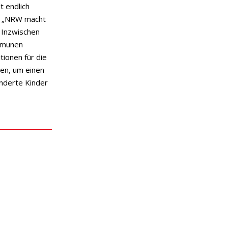
t endlich
. „NRW macht
. Inzwischen
ommunen
ionen für die
en, um einen
inderte Kinder