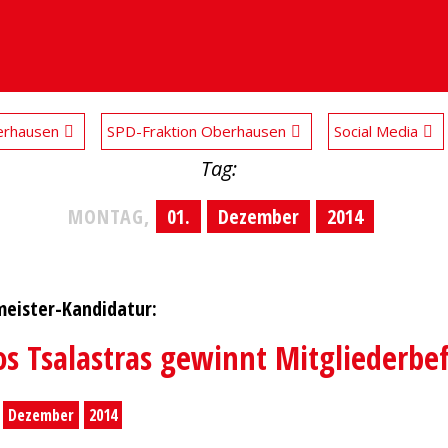
rhausen
SPD-Fraktion Oberhausen
Social Media
Tag:
MONTAG,
01.
Dezember
2014
eister-Kandidatur:
os Tsalastras gewinnt Mitgliederb
Dezember
2014