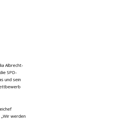
ia Albrecht-
 die SPD-
as und sein
Wettbewerb
eichef
. „Wir werden