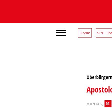
Home
SPD Obe
Oberbürgerm
Apostol
01.
MONTAG,