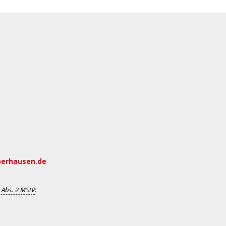
berhausen.de
 Abs. 2 MStV
: