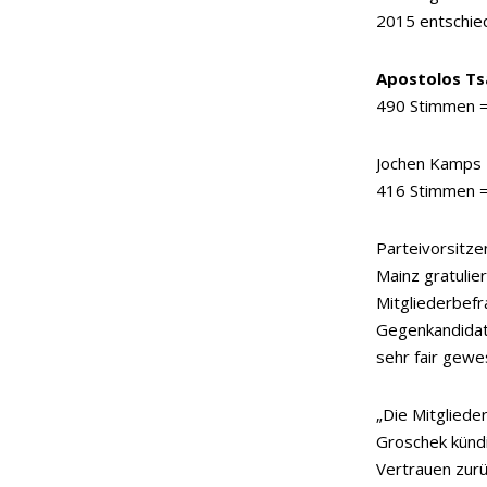
2015 entschied
Apostolos Ts
490 Stimmen 
Jochen Kamps
416 Stimmen =
Parteivorsitze
Mainz gratulie
Mitgliederbef
Gegenkandidat
sehr fair gewe
„Die Mitgliede
Groschek kündi
Vertrauen zurü