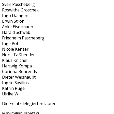
Sven Pascheberg
Roswitha Groschek
Ingo Dämgen
Erwin Stroh
Anke Eisermann
Harald Schwab
Friedhelm Pascheberg
Inge Pohl
Nicole Kenzer
Horst Faßbender
Klaus Knichel
Hartwig Kompa
Corinna Behrends
Dieter Weishaupt
Ingrid Savilius
Katrin Ruge
Ulrike Will
Die Ersatzdelegierten lauten:
Maximilian Janetzki