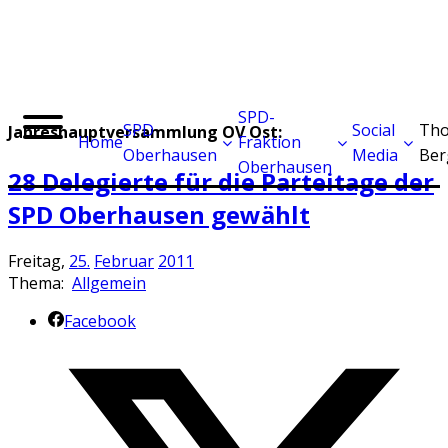
SPD-
SPD
Social
Tho
Jahreshauptversammlung OV Ost:
Home
Fraktion
Oberhausen
Media
Ber
Oberhausen
28 Delegierte für die Parteitage der
SPD Oberhausen gewählt
Freitag,
25.
Februar
2011
Thema:
Allgemein
Facebook