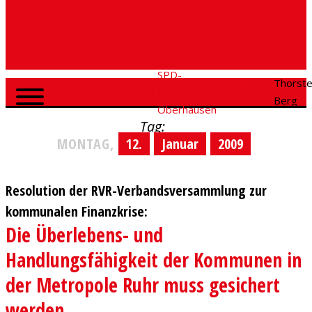
SPD-
SPD
Social
Thorst
Home
Fraktion
Oberhausen
Media
Berg
Oberhausen
Tag:
MONTAG,
12.
Januar
2009
Resolution der RVR-Verbandsversammlung zur
kommunalen Finanzkrise:
Die Überlebens- und
Handlungsfähigkeit der Kommunen in
der Metropole Ruhr muss gesichert
werden