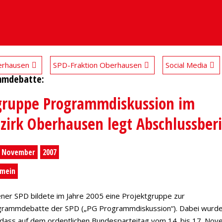
rhausen
SPD-Fraktion Oberhausen
Social Media
mmdebatte:
gruppe Programmdiskussion im
zirk Oberhausen legt Abschlussberi
November
2007
emein
ner SPD bildete im Jahre 2005 eine Projektgruppe zur
rammdebatte der SPD („PG Programmdiskussion“). Dabei wurd
dass auf dem ordentlichen Bundesparteitag vom 14. bis 17. Nov