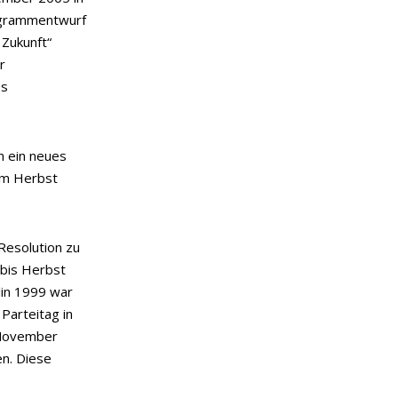
ogrammentwurf
Zukunft“
r
es
m ein neues
im Herbst
Resolution zu
 bis Herbst
lin 1999 war
Parteitag in
 November
n. Diese