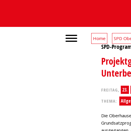
Home
SPD Obe
SPD-Progra
Projekt
Unterbe
23.
FREITAG,
Allg
THEMA:
Die Oberhause
Grundsatzprog
ausgegangen, 