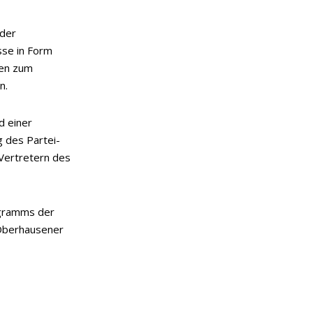
 der
sse in Form
gen zum
n.
d einer
 des Partei-
Vertretern des
ogramms der
Oberhausener