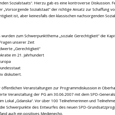
den Sozialstaats“. Hierzu gab es eine kontroverse Diskussion. F
r „Vorsorgende Sozialstaat“ der richtige Ansatz zur Schaffung v
htigkeit ist, aber keinesfalls den klassischen nachsorgenden Sozia
 wurden zum Schwerpunktthema „soziale Gerechtigkeit“ die Kapi
 Fragen unserer Zeit
dwerte „Gerechtigkeit“
kratie im 21. Jahrhundert
Europa
 Bundesstaat
siv diskutiert.
 öffentlichen Veranstaltungen zur Programmdiskussion in Oberh
erte Veranstaltung der PG am 30.06.2007 mit dem SPD-Generals
im Lokal „Gdanska“. Vor über 100 Teilnehmerinnen und Teilnehmer
 die Schwerpunkte des Entwurfes des neuen SPD-Grundsatzprog
fand auch ein positives Medienecho.