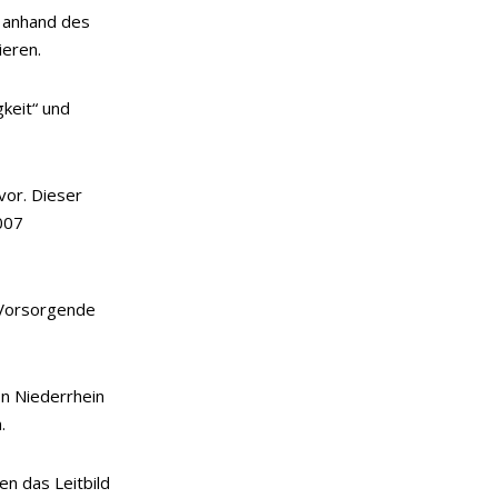
 anhand des
ieren.
keit“ und
vor. Dieser
007
 Vorsorgende
n Niederrhein
.
n das Leitbild