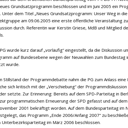
 neues Grundsatzprogramm beschlossen und im Juni 2005 ein Pr
d. Unter dem Titel „Neues Grundsatzprogramm: Unser Weg in die 
jektgruppe am 09.06.2005 eine erste öffentliche Veranstaltung zu
sion durch. Referentin war Kerstin Griese, MdB und Mitglied d
s.
 PG wurde kurz darauf „vorläufig“ eingestellt, da die Diskussion u
gramm auf Bundesebene wegen der Neuwahlen zum Bundestag 
zt wurde.
en Stillstand der Programmdebatte nahm die PG zum Anlass eine 
che sich kritisch mit der „Verschiebung“ der Programmdiskussion
er setzte. Zur Erinnerung: Bereits auf dem SPD-Parteitag in Ber
 zur programmatischen Erneuerung der SPD gefasst und auf dem 
ovember 2001 bekräftigt worden. Auf dem Bundesparteitag im
stgelegt, das Programm „Ende 2006/Anfang 2007“ zu beschließe
 Unterbezirksparteitag im März 2006 beschlossen.