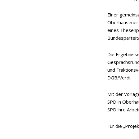
Einer gemeins
Oberhausener S
eines Thesenp
Bundesparteit
Die Ergebniss
Gesprächsrund
und Fraktions
DGB/Verdi.
Mit der Vorla
SPD in Oberha
SPD ihre Arbei
Für die „Proj