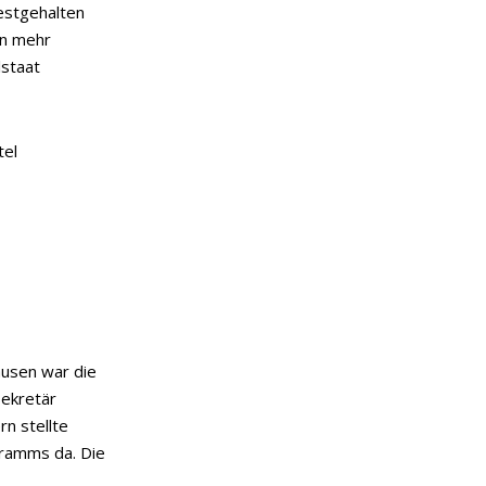
estgehalten
on mehr
lstaat
tel
ausen war die
ekretär
n stellte
ramms da. Die