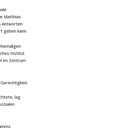
iale
de Matthias
en Antworten
rt geben kann.
ehemaligen
ches Institut
en im Zentrum
 Gerechtigkeit.
htete, lag
sozialen
ramms