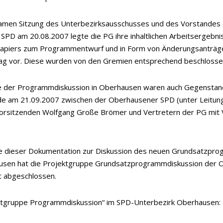
amen Sitzung des Unterbezirksausschusses und des Vorstandes
PD am 20.08.2007 legte die PG ihre inhaltlichen Arbeitsergebni
apiers zum Programmentwurf und in Form von Änderungsanträ
ag vor. Diese wurden von den Gremien entsprechend beschlosse
e der Programmdiskussion in Oberhausen waren auch Gegenstan
e am 21.09.2007 zwischen der Oberhausener SPD (unter Leitung
vorsitzenden Wolfgang Große Brömer und Vertretern der PG mit 
ge dieser Dokumentation zur Diskussion des neuen Grundsatzpr
usen hat die Projektgruppe Grundsatzprogrammdiskussion der 
t abgeschlossen.
ektgruppe Programmdiskussion“ im SPD-Unterbezirk Oberhausen: