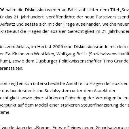
06 nahm die Diskussion wieder an Fahrt auf. Unter dem Titel „Soz
für das 21. Jahrhundert“ veröffentlichte der neue Parteivorsitzen
 Aufsatz und setzte sich mit der Frage auseinander, welche neu
kratie auf die Fragen der sozialen Gerechtigkeit im 21. Jahrhunde
ies zum Anlass, im Herbst 2006 eine Diskussionsrunde mit dem 
er Ev. Kirche von Westfalen, Wolfgang Belitz (Sozialwissenschaftli
chum), sowie dem Duisburger Politikwissenschaftler Timo Grund
eranstalten.
sion zeigten sich unterschiedliche Ansätze zu Fragen der sozialen
z das bundesdeutsche Sozialsystem unter dem Aspekt der
echtigkeit sowie einer stärkeren Einbindung der Vermögen beleuc
rpunkt auf dem Modell einer stärkeren Steuerfinanzierung der 
teme.
7 wurde dann der „Bremer Entwurf“ eines neuen Grundsatzprog