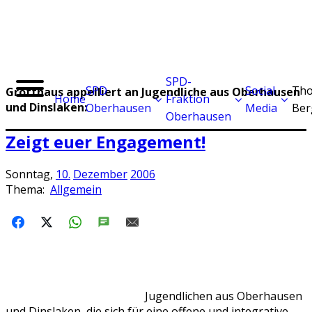
SPD-
SPD
Social
Tho
Grotthaus appelliert an Jugendliche aus Oberhausen
Home
Fraktion
und Dinslaken:
Oberhausen
Media
Ber
Oberhausen
Zeigt euer Engagement!
Sonntag,
10.
Dezember
2006
Thema:
Allgemein
FACEBOOK
X
WHATSAPP
SMS
E-MAIL
Jugendlichen aus Oberhausen
und Dinslaken, die sich für eine offene und integrative