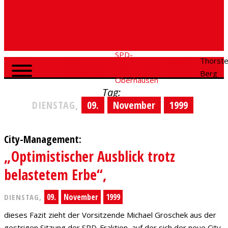
SPD-
SPD
Social
Thorst
Home
Fraktion
Oberhausen
Media
Berg
Oberhausen
Tag:
DIENSTAG,
09.
November
1999
City-Management:
„Optimistischer Ausblick trotz
belastetem Erbe“,
09.
November
1999
DIENSTAG,
dieses Fazit zieht der Vorsitzende Michael Groschek aus der
gestrigen Sitzung der SPD-Fraktion, auf der sich der neue City-