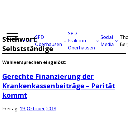
SPD-
SPD
Social
Tho
Stichwort:
Home
Fraktion
Oberhausen
Media
Ber
Selbstständige
Oberhausen
Wahlversprechen eingelöst:
Gerechte Finanzierung der
Krankenkassenbeiträge – Parität
kommt
Freitag,
19.
Oktober
2018