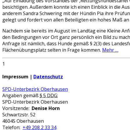
„Auf Einladung des Vorstandes der ‚Rettungshundestaffel 
besichtigen. Außerdem konnte ich einen Einblick in die A
anderem Sandra Schwering mit der Hündin Pia ihre Prüfun
gelegt und fordert von allen Beteiligten ein hohes Maß a
Nachdem sie bereits im August im Landtag eine Kleine Anfr
den Bedingungen vor Ort ganz persönlich ein Bild zu mache
Anfrage ist nämlich, dass Hunde gemäß § 2(3) des Landes
Flächenübungsplatz selten in Frage kommen.
Mehr …
1
Impressum |
Datenschutz
SPD-Unterbezirk Oberhausen
Angaben gemäß
§ 5 DDG
:
SPD-Unterbezirk Oberhausen
Vorsitzende:
Denise Horn
Schwartzstr. 52
46045 Oberhausen
Telefon:
+49 208 2 33 34