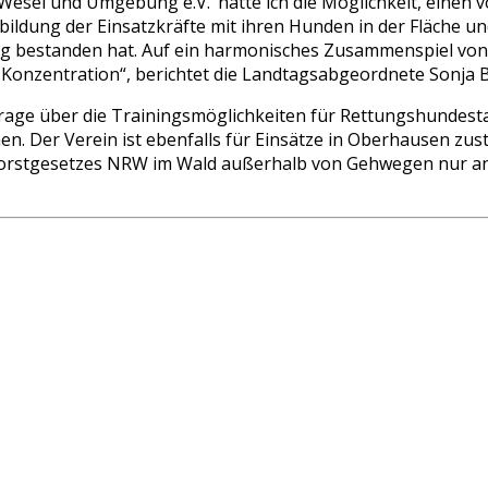
Wesel und Umgebung e.V.‘ hatte ich die Möglichkeit, einen
usbildung der Einsatzkräfte mit ihren Hunden in der Fläch
g bestanden hat. Auf ein harmonisches Zusammenspiel von 
n Konzentration“, berichtet die Landtagsabgeordnete Sonja 
age über die Trainingsmöglichkeiten für Rettungshundestaffe
n. Der Verein ist ebenfalls für Einsätze in Oberhausen zust
forstgesetzes NRW im Wald außerhalb von Gehwegen nur ang