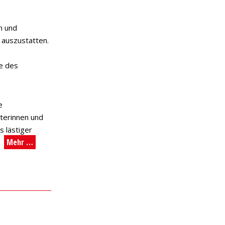
en und
 auszustatten.
ne des
e
iterinnen und
s lästiger
Mehr …
.