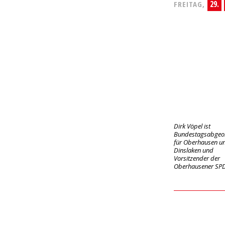
29.
FREITAG,
Dirk Vöpel ist
Bundestagsabgeo
für Oberhausen u
Dinslaken und
Vorsitzender der
Oberhausener SP