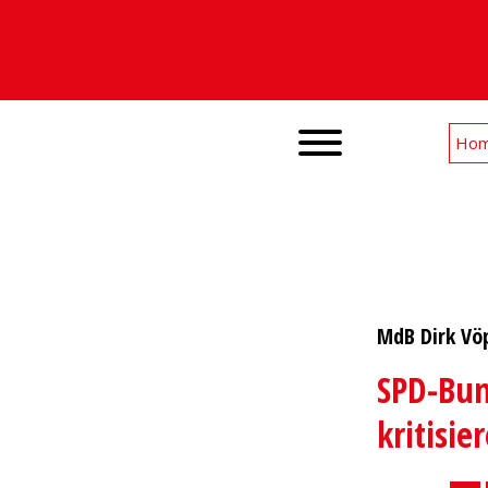
Ho
MdB Dirk Vöp
SPD-Bun
kritisie