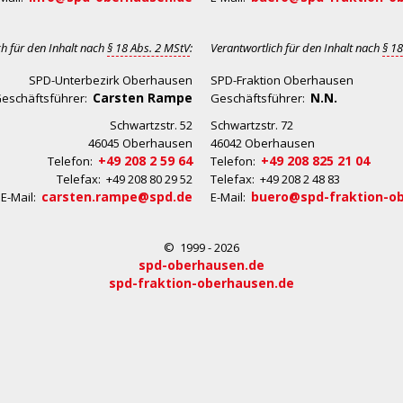
ch für den Inhalt nach
§ 18 Abs. 2 MStV
:
Verantwortlich für den Inhalt nach
§ 18
SPD-Unterbezirk Oberhausen
SPD-Fraktion Oberhausen
Carsten Rampe
N.N.
eschäftsführer:
Geschäftsführer:
Schwartzstr. 52
Schwartzstr. 72
46045 Oberhausen
46042 Oberhausen
+49 208 2 59 64
+49 208 825 21 04
Telefon:
Telefon:
Telefax: +49 208 80 29 52
Telefax: +49 208 2 48 83
carsten.rampe@spd.de
buero@spd-fraktion-o
E-Mail:
E-Mail:
© 1999 - 2026
spd-oberhausen.de
spd-fraktion-oberhausen.de