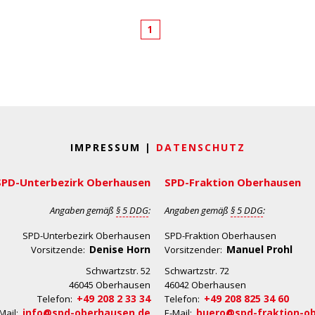
1
IMPRESSUM |
DATENSCHUTZ
SPD-Unterbezirk Oberhausen
SPD-Fraktion Oberhausen
Angaben gemäß
§ 5 DDG
:
Angaben gemäß
§ 5 DDG
:
SPD-Unterbezirk Oberhausen
SPD-Fraktion Oberhausen
Denise Horn
Manuel Prohl
Vorsitzende:
Vorsitzender:
Schwartzstr. 52
Schwartzstr. 72
46045 Oberhausen
46042 Oberhausen
+49 208 2 33 34
+49 208 825 34 60
Telefon:
Telefon:
info@spd-oberhausen.de
buero@spd-fraktion-o
Mail:
E-Mail: