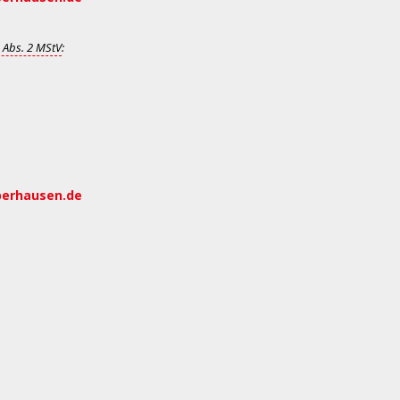
 Abs. 2 MStV
:
berhausen.de