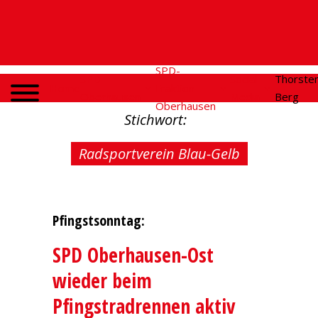
SPD-
SPD
Social
Thorste
Home
Fraktion
Oberhausen
Media
Berg
Oberhausen
Stichwort:
Radsportverein Blau-Gelb
Pfingstsonntag:
SPD Oberhausen-Ost
wieder beim
Pfingstradrennen aktiv