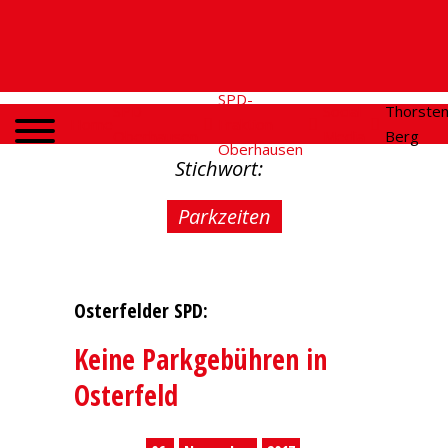
SPD-
SPD
Social
Thorste
Home
Fraktion
Oberhausen
Media
Berg
Oberhausen
Stichwort:
Parkzeiten
Osterfelder SPD:
Keine Parkgebühren in
Osterfeld