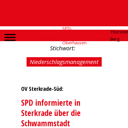
SPD-
SPD
Social
Thorste
Home
Fraktion
Oberhausen
Media
Berg
Oberhausen
Stichwort:
Niederschlagsmanagement
OV Sterkrade-Süd:
SPD informierte in
Sterkrade über die
Schwammstadt