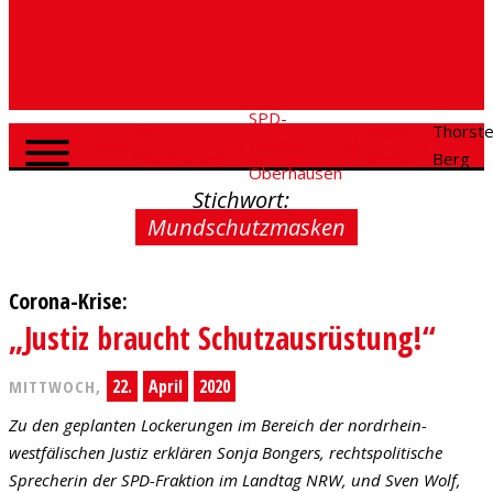
SPD-
SPD
Social
Thorst
Home
Fraktion
Oberhausen
Media
Berg
Oberhausen
Stichwort:
Mundschutzmasken
Corona-Krise:
„Justiz braucht Schutzausrüstung!“
22.
April
2020
MITTWOCH,
Zu den geplanten Lockerungen im Bereich der nordrhein-
westfälischen Justiz erklären Sonja Bongers, rechtspolitische
Sprecherin der SPD-Fraktion im Landtag NRW, und Sven Wolf,