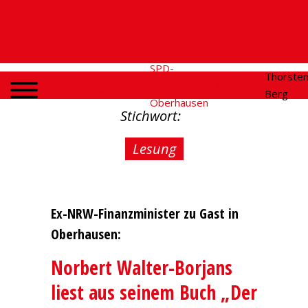
SPD-
SPD
Social
Thorste
Home
Fraktion
Oberhausen
Media
Berg
Oberhausen
Stichwort:
Lesung
Ex-NRW-Finanzminister zu Gast in
Oberhausen:
Norbert Walter-Borjans
liest aus seinem Buch „Der