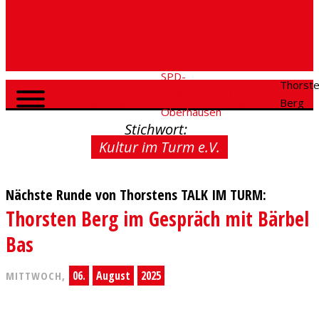
SPD-
SPD
Social
Thorst
Home
Fraktion
Oberhausen
Media
Berg
Oberhausen
Stichwort:
Kultur im Turm e.V.
Nächste Runde von Thorstens TALK IM TURM:
Thorsten Berg im Gespräch mit Bärbel
Bas
06.
August
2025
MITTWOCH,