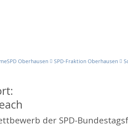
me
SPD Oberhausen
SPD-Fraktion Oberhausen
S
ort:
each
ettbewerb der SPD-Bundestagsf