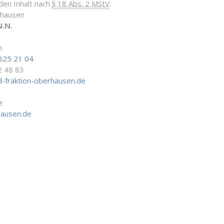
 den Inhalt nach
§ 18 Abs. 2 MStV
:
rhausen
N.N.
n
825 21 04
2 48 83
-fraktion-oberhausen.de
e
hausen.de