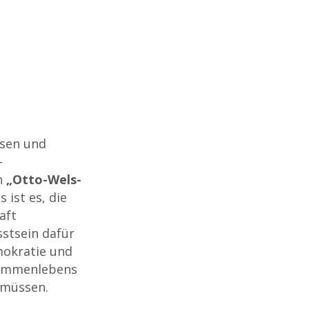
sen und
-
n
„Otto-Wels-
s ist es, die
aft
stsein dafür
mokratie und
usammenlebens
 müssen.