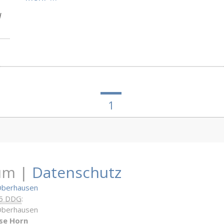
d
1
um |
Datenschutz
Oberhausen
 5 DDG
:
Oberhausen
se Horn