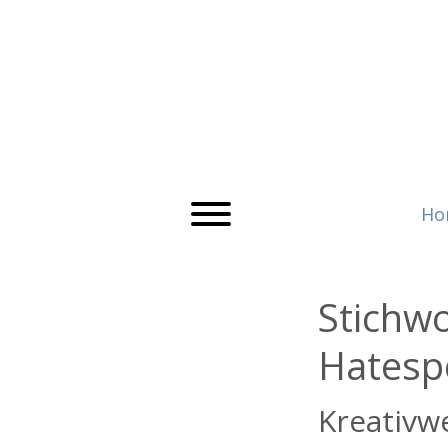
Ho
Stichw
Hatesp
Kreativw