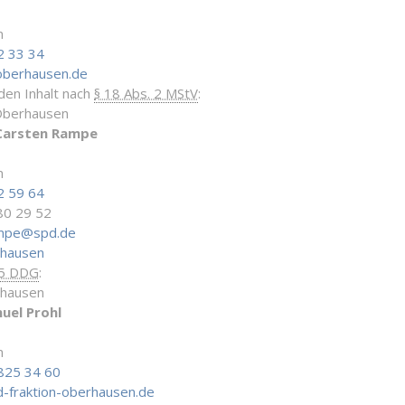
n
2 33 34
oberhausen.de
 den Inhalt nach
§ 18 Abs. 2 MStV
:
Oberhausen
Carsten Rampe
n
2 59 64
80 29 52
ampe@spd.de
rhausen
 5 DDG
:
rhausen
uel Prohl
n
825 34 60
-fraktion-oberhausen.de