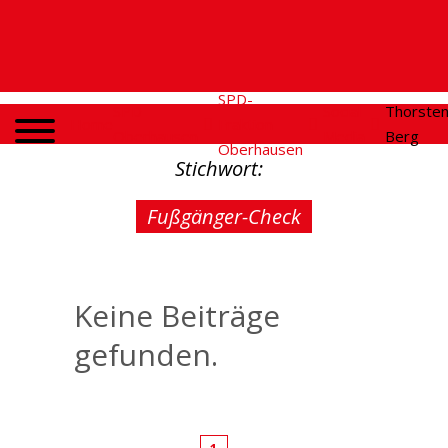
SPD-
SPD
Social
Thorste
Home
Fraktion
Oberhausen
Media
Berg
Oberhausen
Stichwort:
Fußgänger-Check
Keine Beiträge
gefunden.